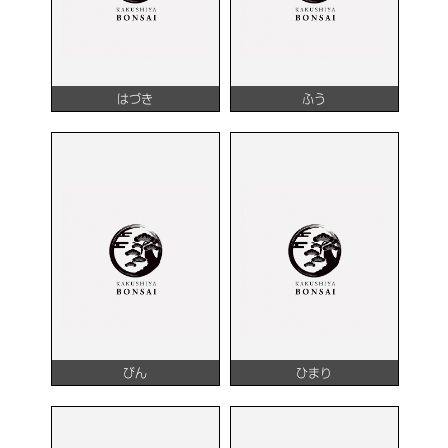
はづき
ふう
びん
ひまり