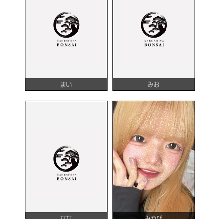
まい
みお
なな
みやび